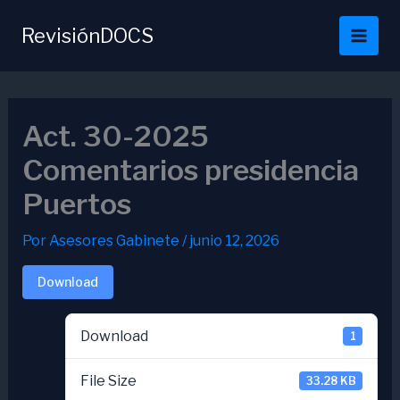
Ir
al
RevisiónDOCS
contenido
Act. 30-2025
Comentarios presidencia
Puertos
Por
Asesores Gabinete
/
junio 12, 2026
Download
Download
1
File Size
33.28 KB