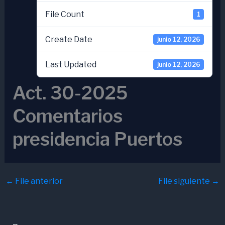
File Count
1
Create Date
junio 12, 2026
Last Updated
junio 12, 2026
Act. 30-2025
Comentarios
presidencia Puertos
←
File anterior
File siguiente
→