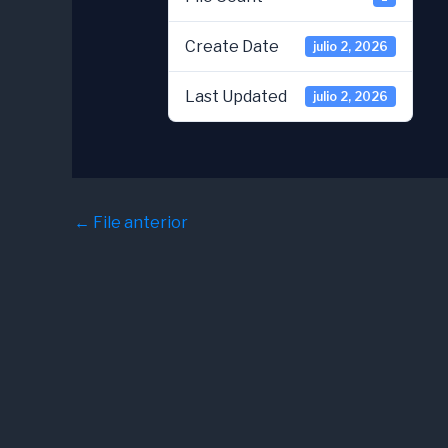
Create Date
julio 2, 2026
Last Updated
julio 2, 2026
←
File anterior