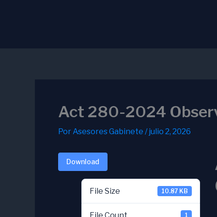
Ir
al
contenido
Act 280-2024 Obser
Por
Asesores Gabinete
/
julio 2, 2026
Download
File Size
10.87 KB
File Count
1