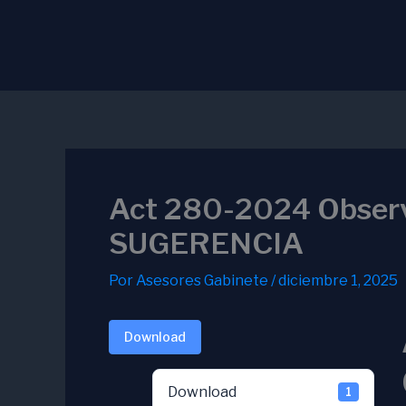
Ir
al
contenido
Act 280-2024 Obser
SUGERENCIA
Por
Asesores Gabinete
/
diciembre 1, 2025
Download
Download
1