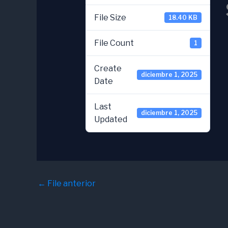
File Size
18.40 KB
File Count
1
Create
diciembre 1, 2025
Date
Last
diciembre 1, 2025
Updated
←
File anterior