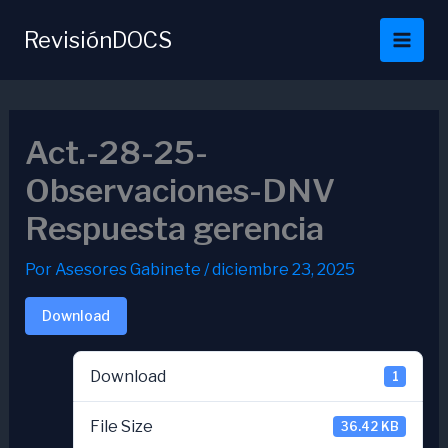
Ir
al
RevisiónDOCS
contenido
Act.-28-25-
Observaciones-DNV
Respuesta gerencia
Por
Asesores Gabinete
/
diciembre 23, 2025
Download
Download
1
File Size
36.42 KB