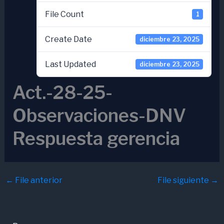
File Count
1
Create Date
diciembre 23, 2025
Last Updated
diciembre 23, 2025
Act.-28-25-
Observaciones-DNV
Respuesta gerencia
←
File anterior
File siguiente
→