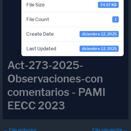
File Size
34.57 KB
File Count
1
Create Date
diciembre 12, 2025
Last Updated
diciembre 12, 2025
Act-273-2025-
Observaciones-con
comentarios - PAMI
EECC 2023
←
File anterior
File siguiente
→