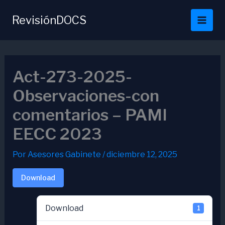
Ir
al
RevisiónDOCS
contenido
Act-273-2025-
Observaciones-con
comentarios – PAMI
EECC 2023
Por
Asesores Gabinete
/
diciembre 12, 2025
Download
Download
1