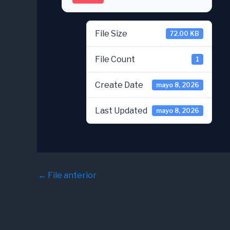
File Size
72.00 KB
File Count
1
Create Date
mayo 8, 2026
Last Updated
mayo 8, 2026
←
File anterior