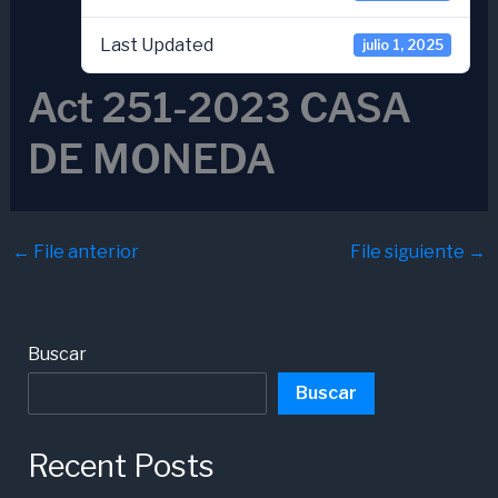
Last Updated
julio 1, 2025
Act 251-2023 CASA
DE MONEDA
←
File anterior
File siguiente
→
Buscar
Buscar
Recent Posts