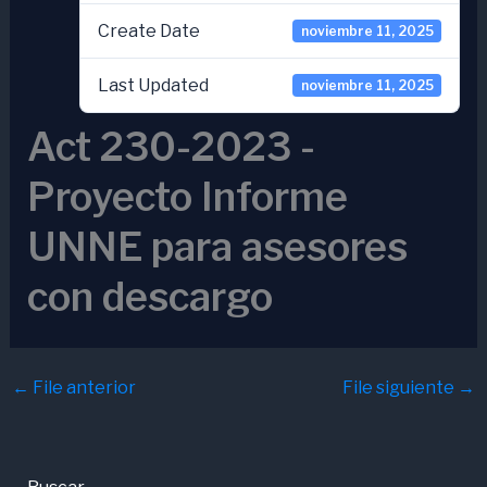
Create Date
noviembre 11, 2025
Last Updated
noviembre 11, 2025
Act 230-2023 -
Proyecto Informe
UNNE para asesores
con descargo
←
File anterior
File siguiente
→