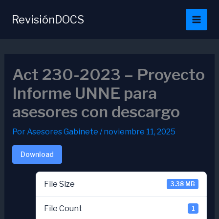
Ir
al
RevisiónDOCS
contenido
Act 230-2023 – Proyecto
Informe UNNE para
asesores con descargo
Por
Asesores Gabinete
/
noviembre 11, 2025
Download
File Size
3.38 MB
File Count
1