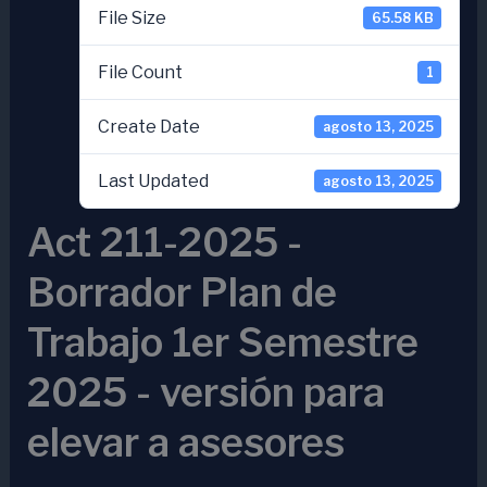
File Size
65.58 KB
File Count
1
Create Date
agosto 13, 2025
Last Updated
agosto 13, 2025
Act 211-2025 -
Borrador Plan de
Trabajo 1er Semestre
2025 - versión para
elevar a asesores