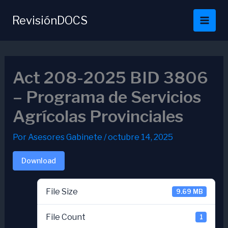
Ir
al
RevisiónDOCS
contenido
Act 208-2025 BID 3806
– Programa de Servicios
Agrícolas Provinciales
Por
Asesores Gabinete
/
octubre 14, 2025
Download
File Size
9.69 MB
File Count
1