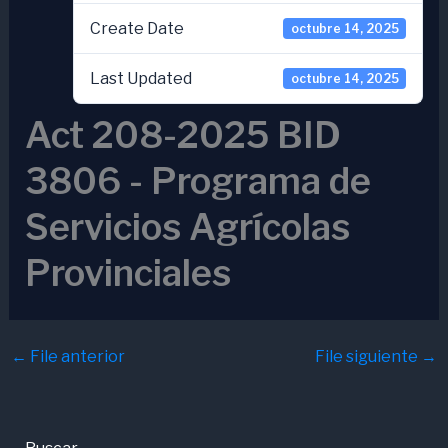
Create Date
octubre 14, 2025
Last Updated
octubre 14, 2025
Act 208-2025 BID
3806 - Programa de
Servicios Agrícolas
Provinciales
←
File anterior
File siguiente
→