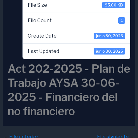
File Size
95.00 KB
File Count
1
Create Date
junio 30, 2025
Last Updated
junio 30, 2025
Act 202-2025 - Plan de
Trabajo AYSA 30-06-
2025 - Financiero del
no financiero
←
File anterior
File siguiente
→