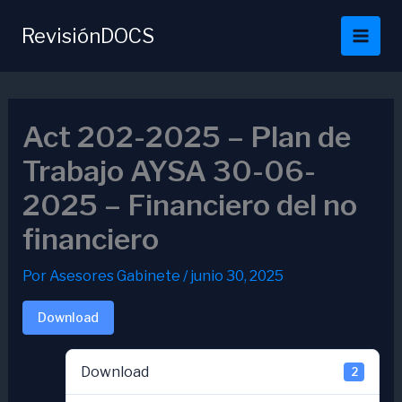
Ir
al
RevisiónDOCS
contenido
Act 202-2025 – Plan de
Trabajo AYSA 30-06-
2025 – Financiero del no
financiero
Por
Asesores Gabinete
/
junio 30, 2025
Download
Download
2