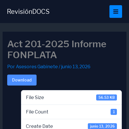
Ir
al
RevisiónDOCS
contenido
Act 201-2025 Informe
FONPLATA
Por
Asesores Gabinete
/
junio 13, 2026
Download
File Size
56.53 KB
File Count
1
Create Date
junio 13, 2026