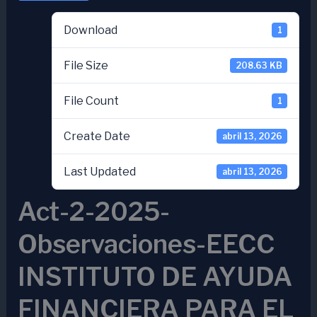
Download
1
File Size
208.63 KB
File Count
1
Create Date
abril 13, 2026
Last Updated
abril 13, 2026
Act-2-2025-
Observaciones-EECC
INSTITUTO DE AYUDA
FINANCIERA PARA EL