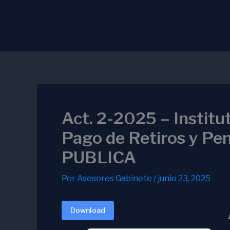
Ir
al
contenido
Act. 2-2025 – Institu
Pago de Retiros y Pe
PUBLICA
Por
Asesores Gabinete
/
junio 23, 2025
Download