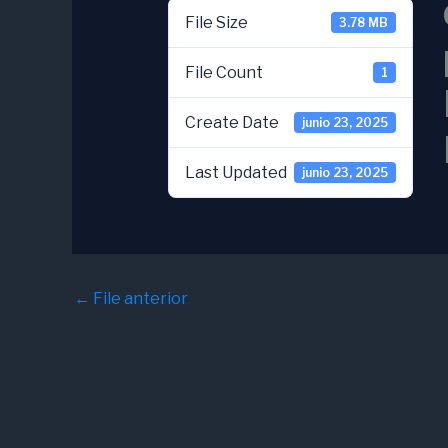
File Size
3.78 MB
File Count
1
Create Date
junio 23, 2025
Last Updated
junio 23, 2025
←
File anterior