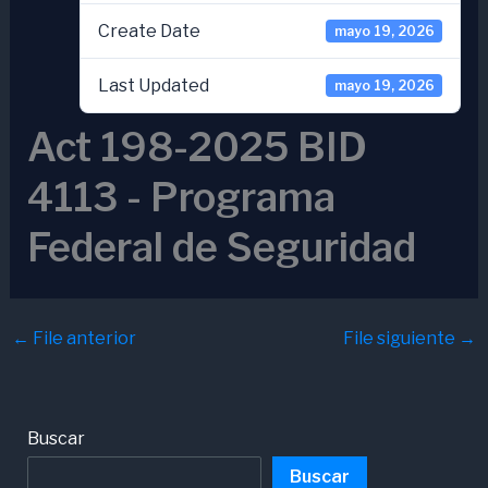
Create Date
mayo 19, 2026
Last Updated
mayo 19, 2026
Act 198-2025 BID
4113 - Programa
Federal de Seguridad
←
File anterior
File siguiente
→
Buscar
Buscar