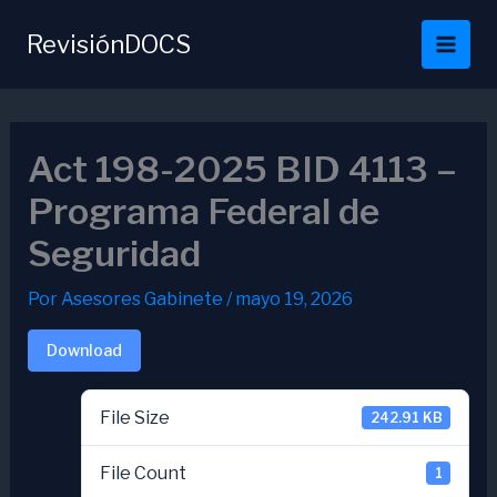
Ir
al
RevisiónDOCS
contenido
Act 198-2025 BID 4113 –
Programa Federal de
Seguridad
Por
Asesores Gabinete
/
mayo 19, 2026
Download
File Size
242.91 KB
File Count
1