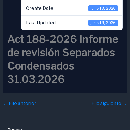
Create Date
junio 19, 2026
Last Updated
junio 19, 2026
Act 188-2026 Informe
de revisión Separados
Condensados
31.03.2026
←
File anterior
File siguiente
→