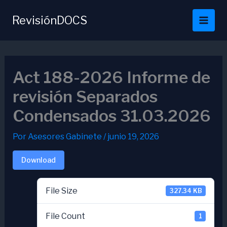
Ir
al
RevisiónDOCS
contenido
Act 188-2026 Informe de
revisión Separados
Condensados 31.03.2026
Por
Asesores Gabinete
/
junio 19, 2026
Download
File Size
327.34 KB
File Count
1