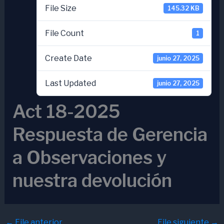
File Size
145.32 KB
File Count
1
Create Date
junio 27, 2025
Last Updated
junio 27, 2025
Act 18-2025
Respuesta de Gerencia
a Observaciones y
nuestra devolución
←
File anterior
File siguiente
→