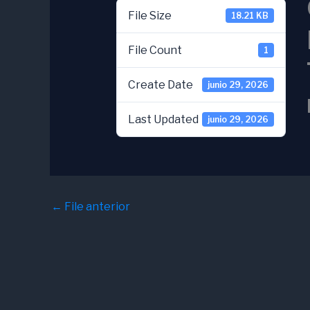
File Size
18.21 KB
File Count
1
Create Date
junio 29, 2026
Last Updated
junio 29, 2026
←
File anterior