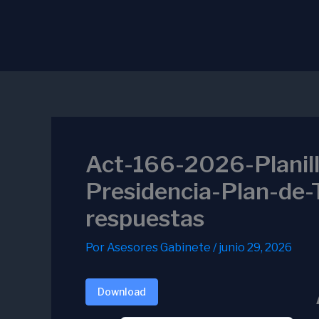
Ir
al
contenido
Act-166-2026-Planil
Presidencia-Plan-de-
respuestas
Por
Asesores Gabinete
/
junio 29, 2026
Download