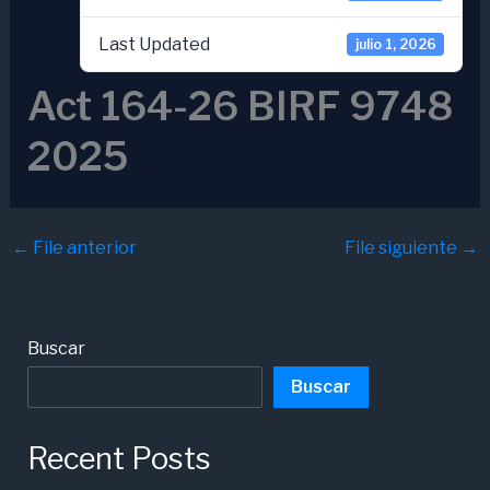
Last Updated
julio 1, 2026
Act 164-26 BIRF 9748
2025
←
File anterior
File siguiente
→
Buscar
Buscar
Recent Posts