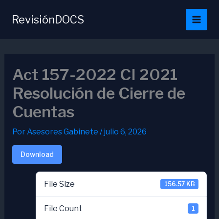
Ir
al
RevisiónDOCS
contenido
Act 157-2022 CI 2021
Resolución de Cierre de
Cuentas
Por
Asesores Gabinete
/
julio 6, 2026
Download
File Size
156.57 KB
File Count
1