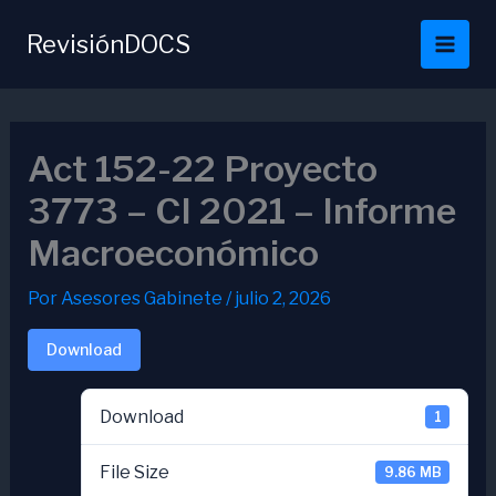
Ir
al
RevisiónDOCS
contenido
Act 152-22 Proyecto
3773 – CI 2021 – Informe
Macroeconómico
Por
Asesores Gabinete
/
julio 2, 2026
Download
Download
1
File Size
9.86 MB