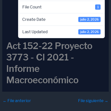
File Count
1
Create Date
julio 2, 2026
Last Updated
julio 2, 2026
Act 152-22 Proyecto
3773 - CI 2021 -
Informe
Macroeconómico
←
File anterior
File siguiente
→