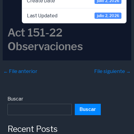
Create Date
julio 2, 2026
Last Updated
julio 2, 2026
Act 151-22
Observaciones
←
File anterior
File siguiente
→
Buscar
Buscar
Recent Posts