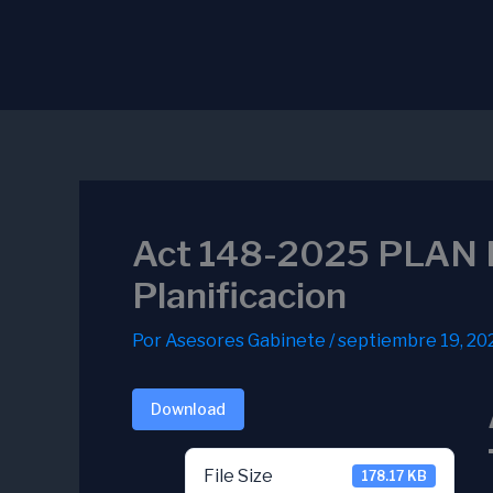
Ir
al
contenido
Act 148-2025 PLAN
Planificacion
Por
Asesores Gabinete
/
septiembre 19, 20
Download
File Size
178.17 KB