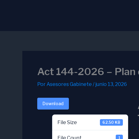
Ir
al
contenido
Act 144-2026 – Plan 
Por
Asesores Gabinete
/
junio 13, 2026
Download
File Size
62.50 KB
File Count
1