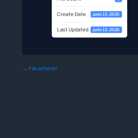
Create Date
junio 13, 2026
Last Updated
junio 13, 2026
←
File anterior