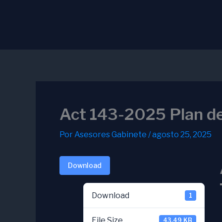
Ir
al
contenido
Act 143-2025 Plan de
Por
Asesores Gabinete
/
agosto 25, 2025
Download
Download
1
File Size
43.49 KB