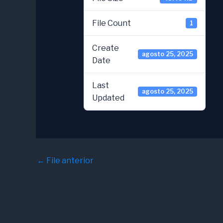
File Count
1
Create
agosto 25, 2025
Date
Last
agosto 25, 2025
Updated
←
File anterior