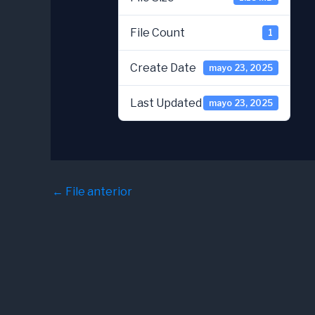
File Count
1
Create Date
mayo 23, 2025
Last Updated
mayo 23, 2025
←
File anterior