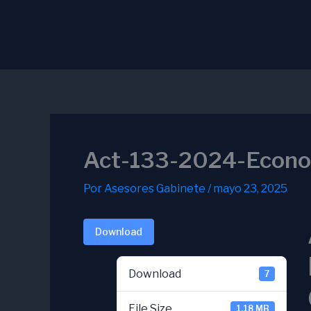
Ir
al
contenido
Act-133-2024-Econ
Por
Asesores Gabinete
/
mayo 23, 2025
Download
Download
7
File Size
1.18 MB