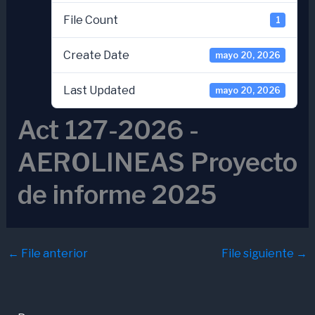
File Count
1
Create Date
mayo 20, 2026
Last Updated
mayo 20, 2026
Act 127-2026 -
AEROLINEAS Proyecto
de informe 2025
←
File anterior
File siguiente
→