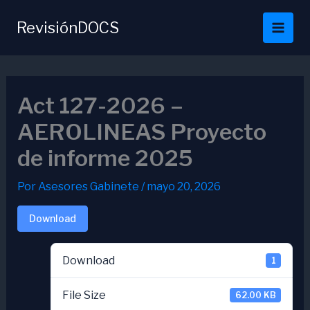
Ir
al
RevisiónDOCS
contenido
Act 127-2026 –
AEROLINEAS Proyecto
de informe 2025
Por
Asesores Gabinete
/
mayo 20, 2026
Download
Download
1
File Size
62.00 KB