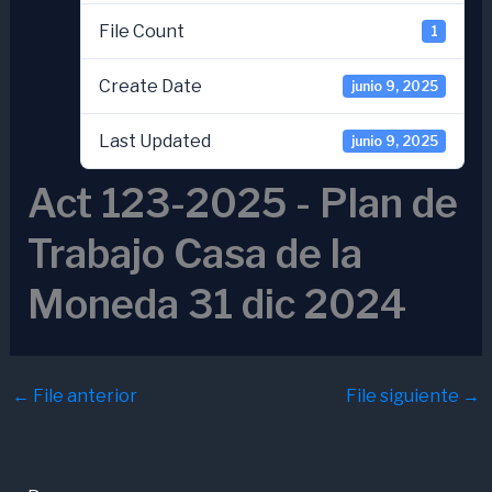
File Count
1
Create Date
junio 9, 2025
Last Updated
junio 9, 2025
Act 123-2025 - Plan de
Trabajo Casa de la
Moneda 31 dic 2024
←
File anterior
File siguiente
→