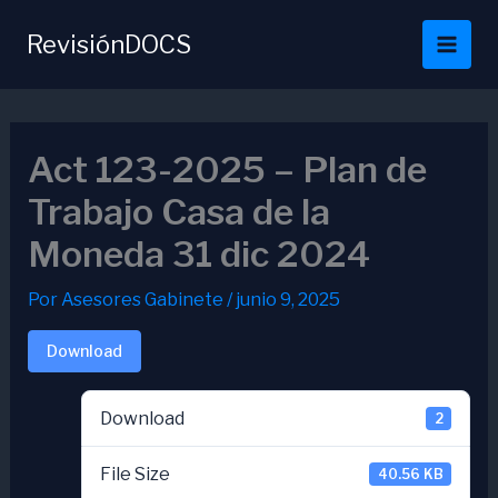
Ir
al
RevisiónDOCS
contenido
Act 123-2025 – Plan de
Trabajo Casa de la
Moneda 31 dic 2024
Por
Asesores Gabinete
/
junio 9, 2025
Download
Download
2
File Size
40.56 KB