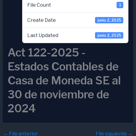
File Count
1
Create Date
junio 2, 2025
Last Updated
junio 2, 2025
Act 122-2025 -
Estados Contables de
Casa de Moneda SE al
30 de noviembre de
2024
←
File anterior
File siguiente
→