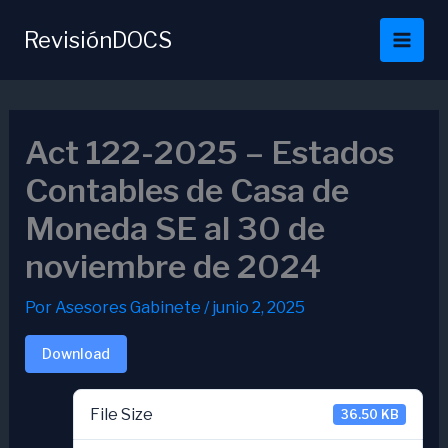
Ir
al
RevisiónDOCS
contenido
Act 122-2025 – Estados
Contables de Casa de
Moneda SE al 30 de
noviembre de 2024
Por
Asesores Gabinete
/
junio 2, 2025
Download
File Size
36.50 KB