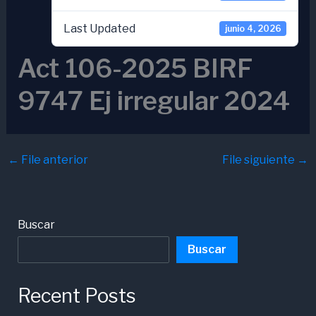
Last Updated
junio 4, 2026
Act 106-2025 BIRF
9747 Ej irregular 2024
←
File anterior
File siguiente
→
Buscar
Buscar
Recent Posts