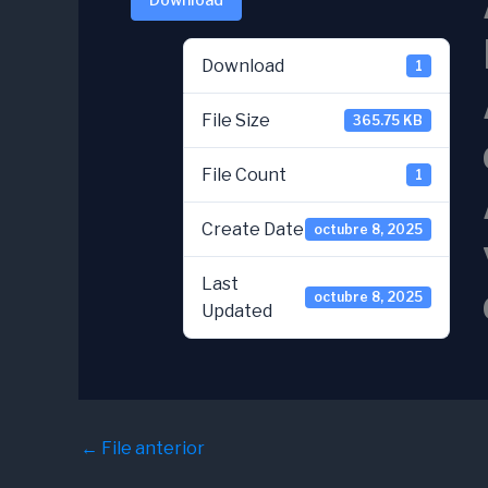
Download
1
File Size
365.75 KB
File Count
1
Create Date
octubre 8, 2025
Last
octubre 8, 2025
Updated
←
File anterior