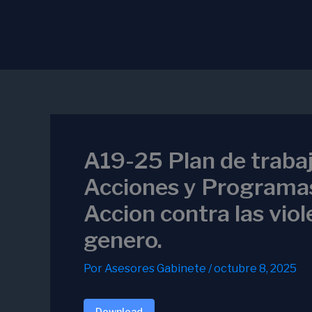
Ir
al
contenido
A19-25 Plan de traba
Acciones y Programas
Accion contra las vio
genero.
Por
Asesores Gabinete
/
octubre 8, 2025
Download